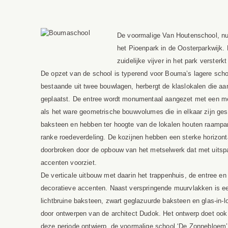
De voormalige Van Houtenschool, nu
het Pioenpark in de Oosterparkwijk.
zuidelijke vijver in het park verste
De opzet van de school is typerend voor Bouma’s lagere sch
bestaande uit twee bouwlagen, herbergt de klaslokalen die aa
geplaatst. De entree wordt monumentaal aangezet met een mee
als het ware geometrische bouwvolumes die in elkaar zijn ge
baksteen en hebben ter hoogte van de lokalen houten raampar
ranke roedeverdeling. De kozijnen hebben een sterke horizont
doorbroken door de opbouw van het metselwerk dat met uitspar
accenten voorziet.
De verticale uitbouw met daarin het trappenhuis, de entree en 
decoratieve accenten. Naast verspringende muurvlakken is een
lichtbruine baksteen, zwart geglazuurde baksteen en glas-in-lo
door ontwerpen van de architect Dudok. Het ontwerp doet oo
deze periode ontwierp, de voormalige school ‘De Zonnebloem’ 