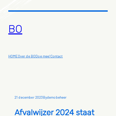
Ga
naar
de
inhoud
BO
HOME
Over de BO
Doe mee!
Contact
21 december 2023
demobeheer
By
Afvalwijzer 2024 staat