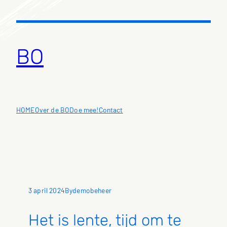
Ga
naar
de
inhoud
BO
HOME
Over de BO
Doe mee!
Contact
3 april 2024
demobeheer
By
Het is lente, tijd om te