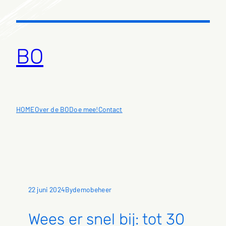
Ga
naar
de
inhoud
BO
HOME
Over de BO
Doe mee!
Contact
22 juni 2024
demobeheer
By
Wees er snel bij: tot 30