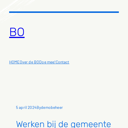
Ga
naar
de
inhoud
BO
HOME
Over de BO
Doe mee!
Contact
5 april 2024
demobeheer
By
Werken bij de gemeente