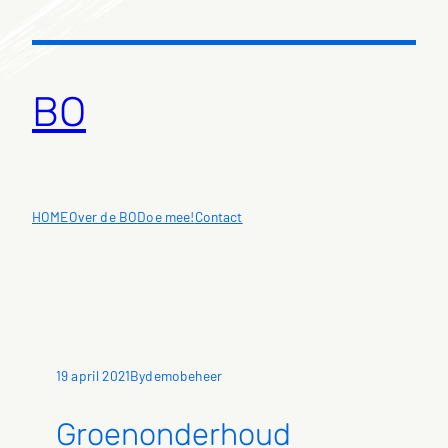
Ga
naar
de
inhoud
BO
HOME
Over de BO
Doe mee!
Contact
19 april 2021
demobeheer
By
Groenonderhoud