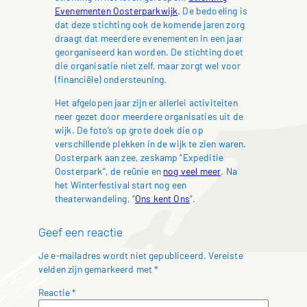
Evenementen Oosterparkwijk
. De bedoeling is
dat deze stichting ook de komende jaren zorg
draagt dat meerdere evenementen in een jaar
georganiseerd kan worden. De stichting doet
die organisatie niet zelf, maar zorgt wel voor
(financiële) ondersteuning.
Het afgelopen jaar zijn er allerlei activiteiten
neer gezet door meerdere organisaties uit de
wijk. De foto’s op grote doek die op
verschillende plekken in de wijk te zien waren.
Oosterpark aan zee, zeskamp “Expeditie
Oosterpark”, de reünie en
nog veel meer
. Na
het Winterfestival start nog een
theaterwandeling, “
Ons kent Ons
“.
Geef een reactie
Je e-mailadres wordt niet gepubliceerd.
Vereiste
velden zijn gemarkeerd met
*
Reactie
*