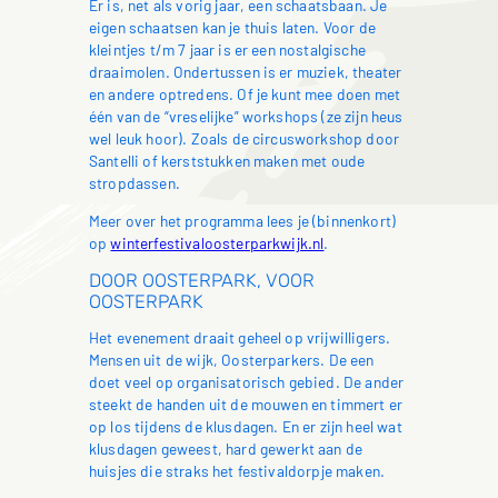
Er is, net als vorig jaar, een schaatsbaan. Je
eigen schaatsen kan je thuis laten. Voor de
kleintjes t/m 7 jaar is er een nostalgische
draaimolen. Ondertussen is er muziek, theater
en andere optredens. Of je kunt mee doen met
één van de “vreselijke” workshops (ze zijn heus
wel leuk hoor). Zoals de circusworkshop door
Santelli of kerststukken maken met oude
stropdassen.
Meer over het programma lees je (binnenkort)
op
winterfestivaloosterparkwijk.nl
.
DOOR OOSTERPARK, VOOR
OOSTERPARK
Het evenement draait geheel op vrijwilligers.
Mensen uit de wijk, Oosterparkers. De een
doet veel op organisatorisch gebied. De ander
steekt de handen uit de mouwen en timmert er
op los tijdens de klusdagen. En er zijn heel wat
klusdagen geweest, hard gewerkt aan de
huisjes die straks het festivaldorpje maken.