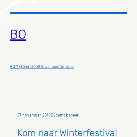
Ga
naar
de
inhoud
BO
HOME
Over de BO
Doe mee!
Contact
27 november 2019
demobeheer
By
Kom naar Winterfestival