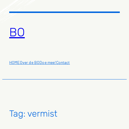
Ga
naar
de
inhoud
BO
HOME
Over de BO
Doe mee!
Contact
Tag:
vermist