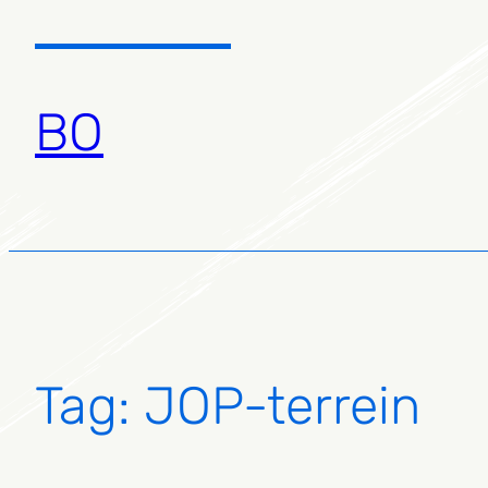
Ga
naar
de
inhoud
BO
Tag:
JOP-terrein