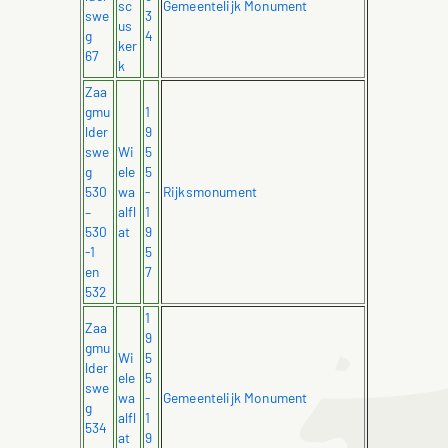
sc
Gemeentelijk Monument
swe
3
us
g
4
ker
67
k
Zaa
gmu
1
lder
9
swe
Wi
5
g
ele
5
530
wa
-
Rijksmonument
–
alfl
1
530
at
9
-1
5
en
7
532
1
Zaa
9
gmu
Wi
5
lder
ele
5
swe
wa
-
Gemeentelijk Monument
g
alfl
1
534
at
9
–