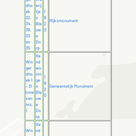
dho
erij
ek
tje
1
32,
s
9
Rijksmonument
34,
Bla
2
36,
uw
0
33
e
en
Do
35
rp
Ra
Win
nd
ger
wo
dho
nin
1
ek 1
ge
9
– 31
n
Gemeentelijk Monument
2
(one
Bla
0
ven
uw
nrs.
e
)
Do
rp
Ra
Win
nd