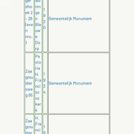
ger
wo
dho
nin
1
ek 2
ge
9
– 28
n
Gemeentelijk Monument
2
(eve
Bla
0
n
uw
nrs.
e
)
Do
rp
Pa
sto
rie
Zaa
H.
1
gmu
Fra
9
lder
Gemeentelijk Monument
nci
3
swe
sc
4
g 65
us
ker
k
H.
Zaa
Fra
gmu
1
nci
lder
9