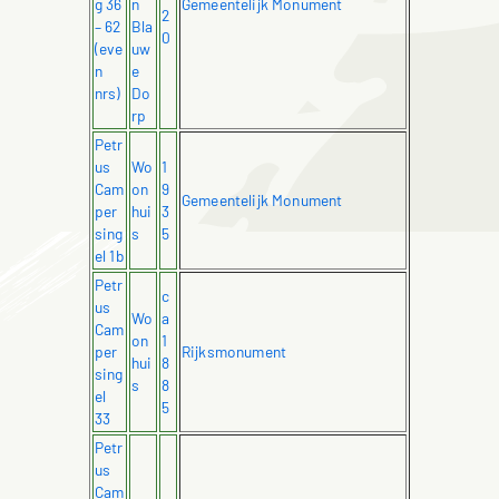
g 36
n
Gemeentelijk Monument
2
– 62
Bla
0
(eve
uw
n
e
nrs)
Do
rp
Petr
us
Wo
1
Cam
on
9
Gemeentelijk Monument
per
hui
3
sing
s
5
el 1b
Petr
c
us
Wo
a
Cam
on
1
per
Rijksmonument
hui
8
sing
s
8
el
5
33
Petr
us
Cam