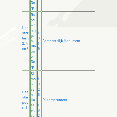
Do
rp
Ra
nd
wo
Hee
nin
ster
1
ge
laan
9
n
Gemeentelijk Monument
2, 4
1
Bla
en 6
9
uw
e
Do
rp
Si
mo
1
n
9
va
2
Hee
n
6
ster
Ha
-
Rijksmonument
poo
ss
1
rt 1
elt
9
sc
2