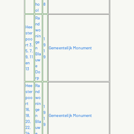
ho
8
ol
Ra
nd
Hee
wo
ster
nin
poo
1
ge
rt 3,
9
n
Gemeentelijk Monument
5, 7,
1
Bla
9, 11
9
uw
en
e
13
Do
rp
Hee
Ra
ster
nd
poo
wo
rt
nin
1
16,
ge
9
18,
n
Gemeentelijk Monument
1
20,
Bla
9
22,
uw
24
e