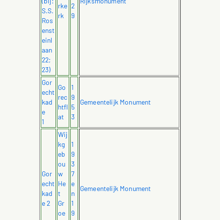
(bij:
Rijksmonument
rke
2
S.S.
rk
9
Ros
enst
einl
aan
22;
23)
Gor
Go
1
echt
rec
9
kad
Gemeentelijk Monument
htfl
5
e
at
3
1
Wij
kg
1
eb
9
ou
3
Gor
w
7
echt
He
e
Gemeentelijk Monument
kad
t
n
e 2
Gr
1
oe
9