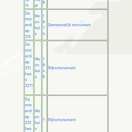
8
14
al
Da
Wo
1
mst
on
8
erdi
Gemeentelijk monument
hui
7
ep
s
4
215
Da
mst
erdi
Wo
1
ep
on
8
231
Rijksmonument
hui
4
(wa
s
6
s
227)
Da
mst
erdi
Wo
ep
on
?
Rijksmonument
233
hui
(wa
s