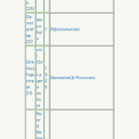
s
235)
Da
Wo
mst
on
erdi
?
Rijksmonument
hui
ep
s
237
vm
l
Dirk
Chr
Huiz
.
1
inga
La
9
Gemeentelijk Monument
stra
ger
2
at
e
5
3-5
sc
ho
ol
No
or
d
Ne
der