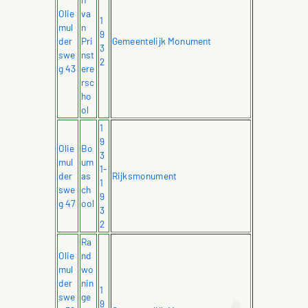
Olie
va
1
mul
n
9
der
Pri
Gemeentelijk Monument
3
swe
nst
2
g 43
ere
rsc
ho
ol
1
9
Olie
Bo
3
mul
um
1-
der
as
Rijksmonument
1
swe
ch
9
g 47
ool
3
2
Ra
Olie
nd
mul
wo
der
nin
1
swe
ge
9