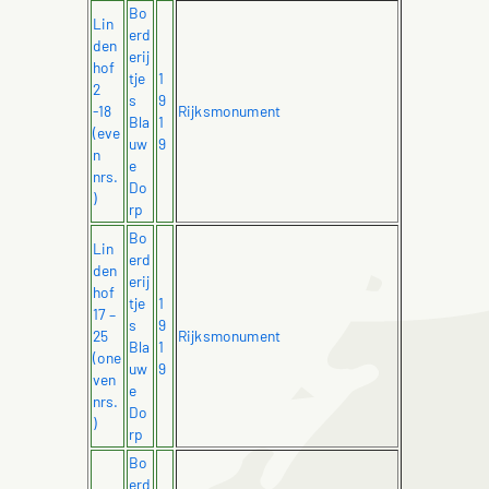
Bo
Lin
erd
den
erij
hof
tje
1
2
s
9
-18
Rijksmonument
Bla
1
(eve
uw
9
n
e
nrs.
Do
)
rp
Bo
Lin
erd
den
erij
hof
tje
1
17 –
s
9
25
Rijksmonument
Bla
1
(one
uw
9
ven
e
nrs.
Do
)
rp
Bo
erd