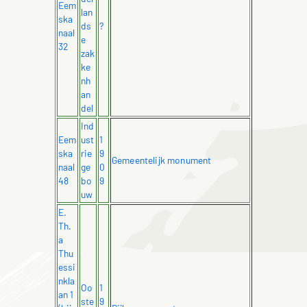
Eem
lan
ska
ds
?
naal
e
32
zak
ke
nh
an
del
Ind
Eem
ust
1
ska
rie
9
Gemeentelijk monument
naal
ge
0
48
bo
9
uw
E.
Th.
a
Thu
essi
nkla
Oo
1
an 1
ste
9