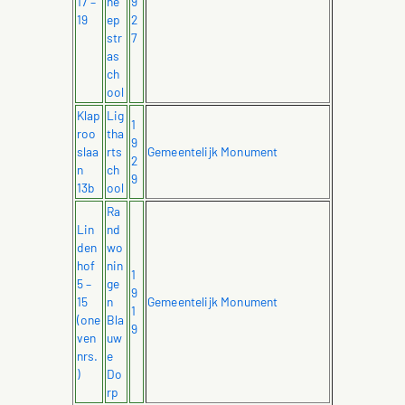
17 –
he
9
19
ep
2
str
7
as
ch
ool
Klap
Lig
1
roo
tha
9
slaa
rts
Gemeentelijk Monument
2
n
ch
9
13b
ool
Ra
Lin
nd
den
wo
hof
nin
1
5 –
ge
9
15
n
Gemeentelijk Monument
1
(one
Bla
9
ven
uw
nrs.
e
)
Do
rp