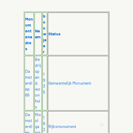
b
Mon
o
um
u
ent
Na
w
Status
ena
am
ja
dre
a
s
r
Be
drij
Da
sp
1
mst
an
9
erdi
d,
Gemeentelijk Monument
3
ep
wo
5
66
on
hui
s
Da
Rio
1
mst
ol
9
erdi
ga
Rijksmonument
2
ep
ma