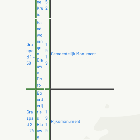
ne
5
Kru
2
is
Ra
nd
wo
nin
Gra
1
ge
spa
9
n
Gemeentelijk Monument
d 1 –
1
Bla
59
9
uw
e
Do
rp
Bo
erd
erij
Gra
tje
1
spa
s
9
Rijksmonument
d 2
Bla
1
– 24
uw
9
e