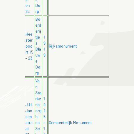
en
Do
26
rp
Bo
erd
erij
Hee
tje
1
ster
s
9
poo
Rijksmonument
Bla
1
rt 15
uw
9
– 23
e
Do
rp
Va
n
Sta
rke
1
J.H.
nb
9
Jan
org
2
sen
h-
5
stra
en
-
Gemeentelijk Monument
at
Sc
1