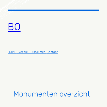
Ga
naar
de
inhoud
BO
HOME
Over de BO
Doe mee!
Contact
Monumenten overzicht