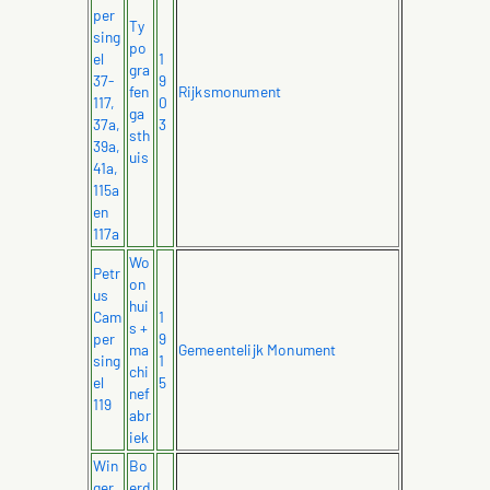
per
Ty
sing
po
el
1
gra
37-
9
fen
Rijksmonument
117,
0
ga
37a,
3
sth
39a,
uis
41a,
115a
en
117a
Wo
Petr
on
us
hui
Cam
1
s +
per
9
ma
Gemeentelijk Monument
sing
1
chi
el
5
nef
119
abr
iek
Win
Bo
ger
erd