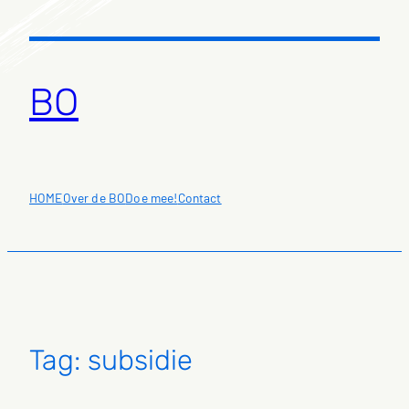
Ga
naar
de
inhoud
BO
HOME
Over de BO
Doe mee!
Contact
Tag:
subsidie