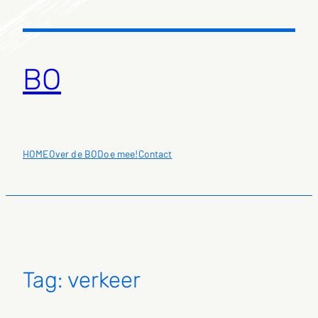
Ga
naar
de
inhoud
BO
HOME
Over de BO
Doe mee!
Contact
Tag:
verkeer