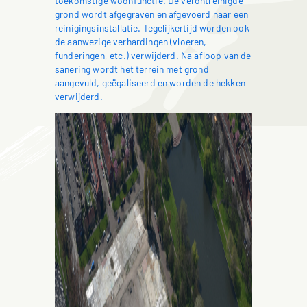
toekomstige woonfunctie. De verontreinigde
grond wordt afgegraven en afgevoerd naar een
reinigingsinstallatie. Tegelijkertijd worden ook
de aanwezige verhardingen (vloeren,
funderingen, etc.) verwijderd. Na afloop van de
sanering wordt het terrein met grond
aangevuld, geëgaliseerd en worden de hekken
verwijderd.